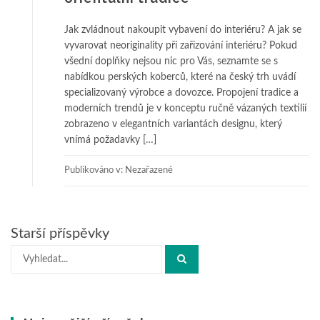
Jak zvládnout nakoupit vybavení do interiéru? A jak se
vyvarovat neoriginality při zařizování interiéru? Pokud
všední doplňky nejsou nic pro Vás, seznamte se s
nabídkou perských koberců, které na český trh uvádí
specializovaný výrobce a dovozce. Propojení tradice a
moderních trendů je v konceptu ručně vázaných textilií
zobrazeno v elegantních variantách designu, který
vnímá požadavky […]
Publikováno v: Nezařazené
Navigace
Starší příspěvky
pro
Hledat:
příspěvky