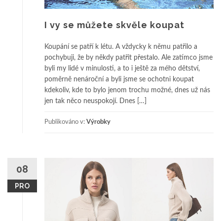
I vy se můžete skvěle koupat
Koupání se patří k létu. A vždycky k němu patřilo a
pochybuji, že by někdy patřit přestalo. Ale zatímco jsme
byli my lidé v minulosti, a to i ještě za mého dětství,
poměrně nenároční a byli jsme se ochotni koupat
kdekoliv, kde to bylo jenom trochu možné, dnes už nás
jen tak něco neuspokojí. Dnes […]
Publikováno v:
Výrobky
08
PRO