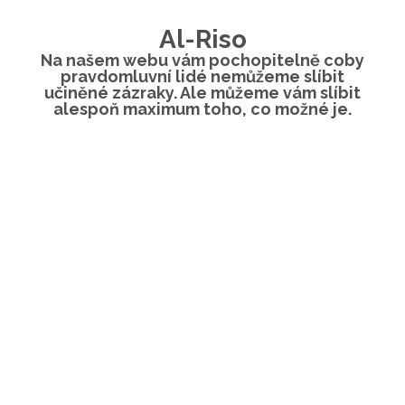
Al-Riso
Na našem webu vám pochopitelně coby
pravdomluvní lidé nemůžeme slíbit
učiněné zázraky. Ale můžeme vám slíbit
alespoň maximum toho, co možné je.