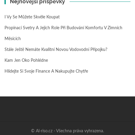
Nejnovější příspěvky
I Vy Se Můžete Skvěle Koupat
Propínací Svetry A Jejich Role Při Budování Komfortu V Zimních
Měsících
Stále Ještě Nemáte Kvalitní Novou Vodovodní Přípojku?
Kam Jen Oko Pohlédne
Hlídejte Si Svoje Finance A Nakupujte Chytře
© Al-riso.cz - Všechna práva vyhrazena.