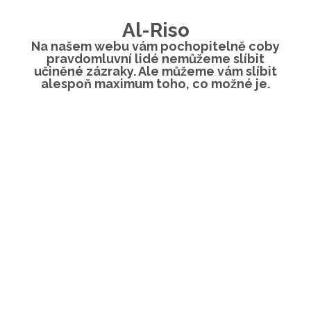
Al-Riso
Na našem webu vám pochopitelně coby
pravdomluvní lidé nemůžeme slíbit
učiněné zázraky. Ale můžeme vám slíbit
alespoň maximum toho, co možné je.