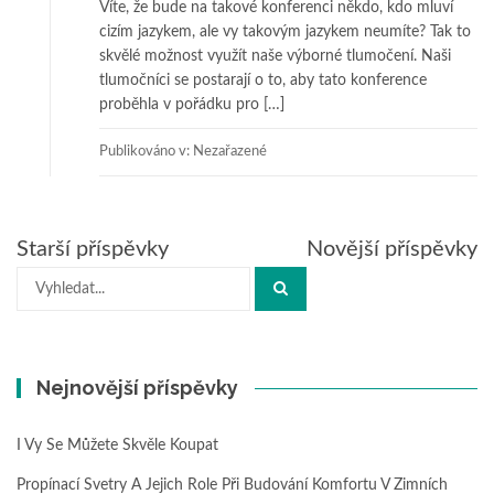
Víte, že bude na takové konferenci někdo, kdo mluví
cizím jazykem, ale vy takovým jazykem neumíte? Tak to
skvělé možnost využít naše výborné tlumočení. Naši
tlumočníci se postarají o to, aby tato konference
proběhla v pořádku pro […]
Publikováno v: Nezařazené
Navigace
Starší příspěvky
Novější příspěvky
pro
Hledat:
příspěvky
Nejnovější příspěvky
I Vy Se Můžete Skvěle Koupat
Propínací Svetry A Jejich Role Při Budování Komfortu V Zimních