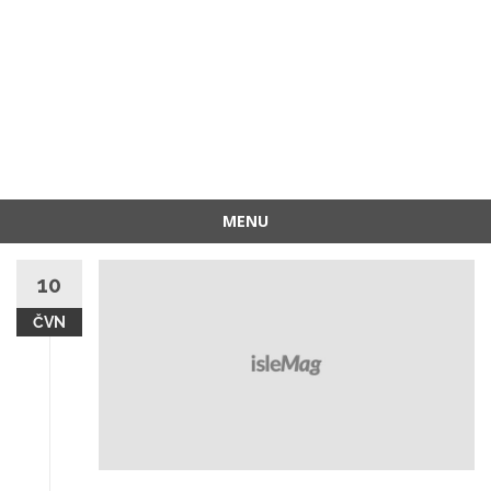
MENU
Přeskočit
na
10
obsah
ČVN