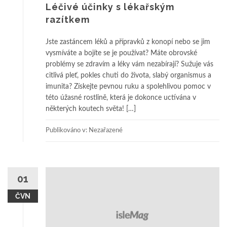
Léčivé účinky s lékařským
razítkem
Jste zastáncem léků a přípravků z konopí nebo se jim
vysmíváte a bojíte se je používat? Máte obrovské
problémy se zdravím a léky vám nezabírají? Sužuje vás
citlivá pleť, pokles chuti do života, slabý organismus a
imunita? Získejte pevnou ruku a spolehlivou pomoc v
této úžasné rostlině, která je dokonce uctívána v
některých koutech světa! […]
Publikováno v: Nezařazené
01
ČVN