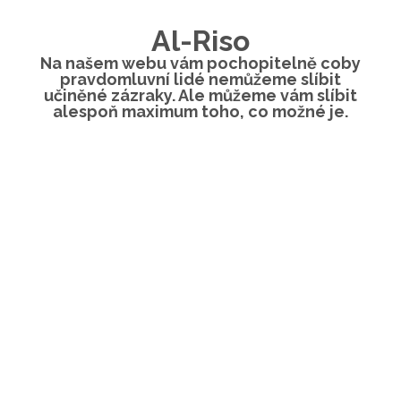
Al-Riso
Na našem webu vám pochopitelně coby
pravdomluvní lidé nemůžeme slíbit
učiněné zázraky. Ale můžeme vám slíbit
alespoň maximum toho, co možné je.