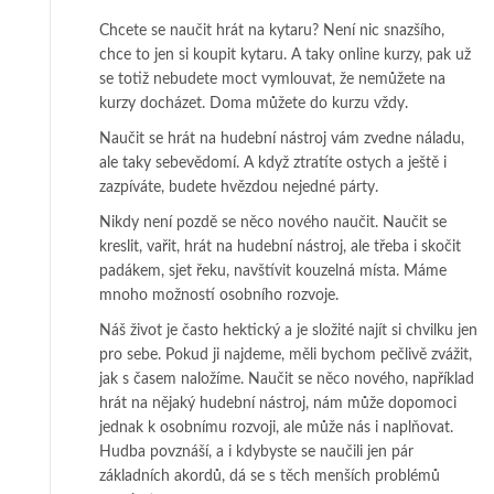
Chcete se naučit hrát na kytaru? Není nic snazšího,
chce to jen si koupit kytaru. A taky online kurzy, pak už
se totiž nebudete moct vymlouvat, že nemůžete na
kurzy docházet. Doma můžete do kurzu vždy.
Naučit se hrát na hudební nástroj vám zvedne náladu,
ale taky sebevědomí. A když ztratíte ostych a ještě i
zazpíváte, budete hvězdou nejedné párty.
Nikdy není pozdě se něco nového naučit. Naučit se
kreslit, vařit, hrát na hudební nástroj, ale třeba i skočit
padákem, sjet řeku, navštívit kouzelná místa. Máme
mnoho možností osobního rozvoje.
Náš život je často hektický a je složité najít si chvilku jen
pro sebe. Pokud ji najdeme, měli bychom pečlivě zvážit,
jak s časem naložíme. Naučit se něco nového, například
hrát na nějaký hudební nástroj, nám může dopomoci
jednak k osobnímu rozvoji, ale může nás i naplňovat.
Hudba povznáší, a i kdybyste se naučili jen pár
základních akordů, dá se s těch menších problémů