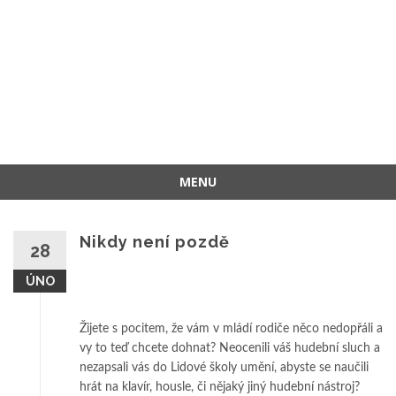
MENU
Přeskočit
na
Nikdy není pozdě
28
obsah
ÚNO
Žijete s pocitem, že vám v mládí rodiče něco nedopřáli a
vy to teď chcete dohnat? Neocenili váš hudební sluch a
nezapsali vás do Lidové školy umění, abyste se naučili
hrát na klavír, housle, či nějaký jiný hudební nástroj?