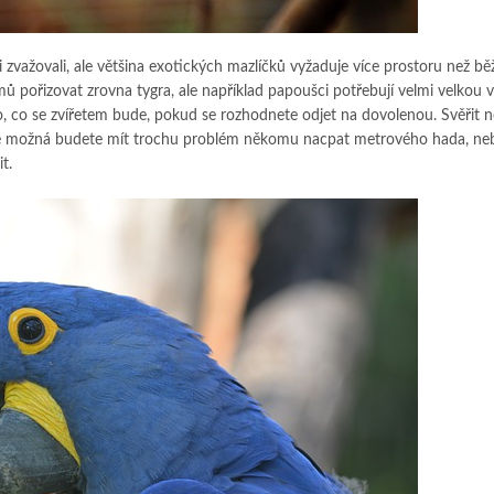
si zvažovali, ale většina exotických mazlíčků vyžaduje více prostoru než bě
ů pořizovat zrovna tygra, ale například papoušci potřebují velmi velkou v
to, co se zvířetem bude, pokud se rozhodnete odjet na dovolenou. Svěřit
le možná budete mít trochu problém někomu nacpat metrového hada, ne
t.