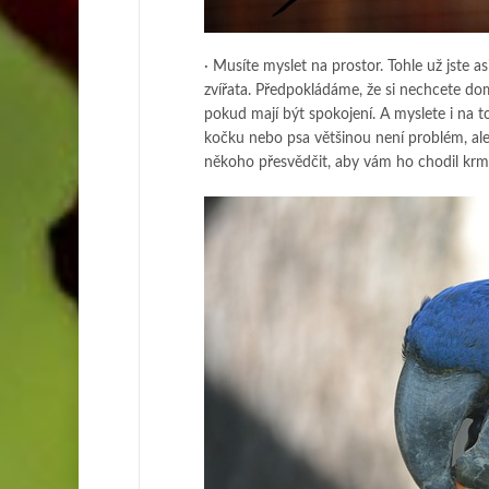
· Musíte myslet na prostor. Tohle už jste a
zvířata. Předpokládáme, že si nechcete dom
pokud mají být spokojení. A myslete i na 
kočku nebo psa většinou není problém, a
někoho přesvědčit, aby vám ho chodil krmi