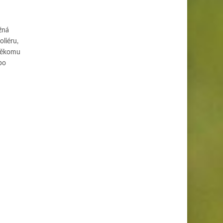
žná
oliéru,
 někomu
bo