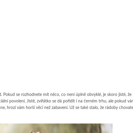
t. Pokud se rozhodnete mít něco, co není úplně obvyklé, je skoro jisté, že
lní povolení. Jistě, zvířátko se dá pořídit i na černém trhu, ale pokud v
ane, hrozí vám horší věci než zabavení. Už se také stalo, že rádoby chovate