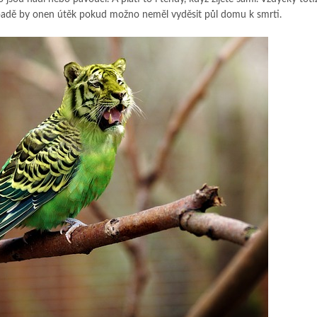
řípadě by onen útěk pokud možno neměl vyděsit půl domu k smrti.