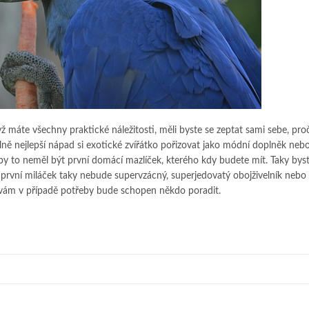
yž máte všechny praktické náležitosti, měli byste se zeptat sami sebe, pro
ně nejlepší nápad si exotické zvířátko pořizovat jako módní doplněk nebo
y to neměl být první domácí mazlíček, kterého kdy budete mít. Taky byst
áš první miláček taky nebude supervzácný, superjedovatý obojživelník nebo 
m vám v případě potřeby bude schopen někdo poradit.