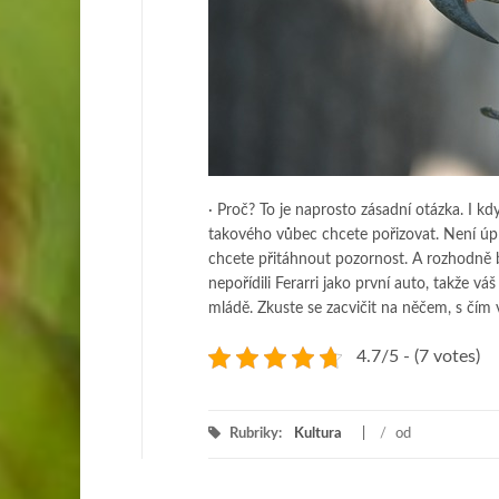
· Proč? To je naprosto zásadní otázka. I kd
takového vůbec chcete pořizovat. Není úpl
chcete přitáhnout pozornost. A rozhodně b
nepořídili Ferarri jako první auto, takže v
mládě. Zkuste se zacvičit na něčem, s čí
4.7/5 - (7 votes)
Rubriky:
Kultura
/
od