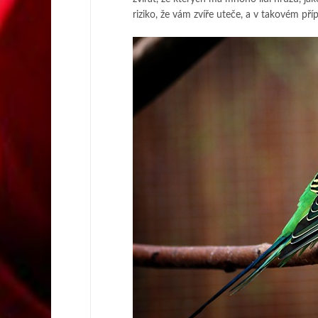
riziko, že vám zvíře uteče, a v takovém p