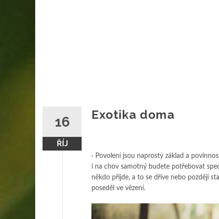
Exotika doma
16
ŘÍJ
· Povolení jsou naprostý základ a povinnos
i na chov samotný budete potřebovat speciá
někdo přijde, a to se dříve nebo později st
poseděl ve vězení.