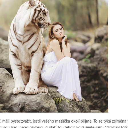
, měli byste zvážit, jestli vašeho mazlíčka okolí přijme. To se týká zejména
 jsou hadi nebo pavouci. A platí to i tehdy, když žijete sami. Vždycky totiž