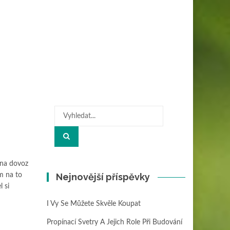
Hledat:
 na dovoz
ám na to
Nejnovější příspěvky
l si
I Vy Se Můžete Skvěle Koupat
Propínací Svetry A Jejich Role Při Budování