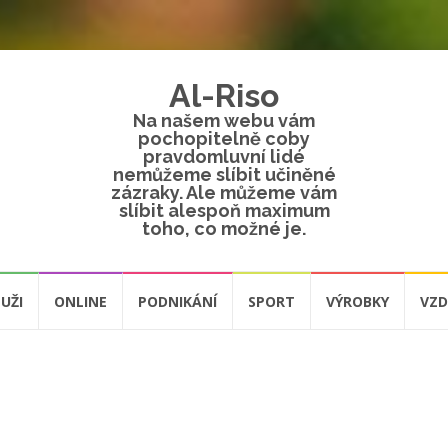
Al-Riso
Na našem webu vám
pochopitelně coby
pravdomluvní lidé
nemůžeme slíbit učiněné
zázraky. Ale můžeme vám
slíbit alespoň maximum
toho, co možné je.
UŽI
ONLINE
PODNIKÁNÍ
SPORT
VÝROBKY
VZD