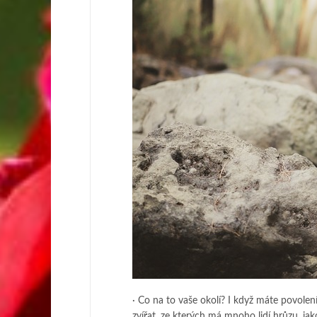
· Co na to vaše okolí? I když máte povolení
zvířat, ze kterých má mnoho lidí hrůzu, jako