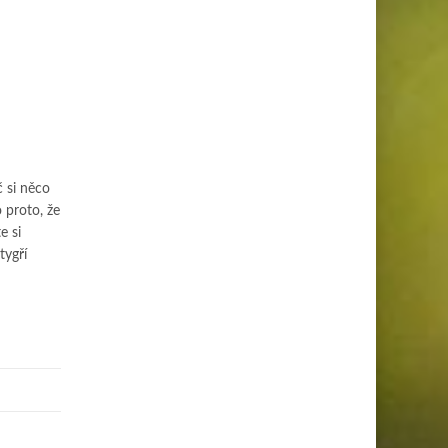
č si něco
 proto, že
e si
tygří