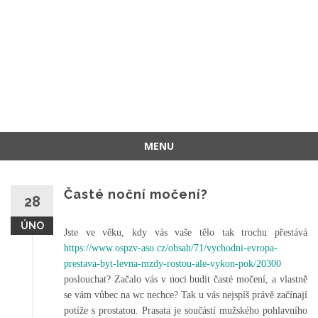
MENU
Přeskočit
na
Časté noční močení?
28
obsah
ÚNO
Jste ve věku, kdy vás vaše tělo tak trochu přestává
https://www.ospzv-aso.cz/obsah/71/vychodni-evropa-
prestava-byt-levna-mzdy-rostou-ale-vykon-pok/20300
poslouchat? Začalo vás v noci budit časté močení, a vlastně
se vám vůbec na wc nechce? Tak u vás nejspíš právě začínají
potíže s prostatou. Prasata je součástí mužského pohlavního