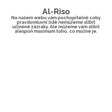
Al-Riso
Na našem webu vám pochopitelně coby
pravdomluvní lidé nemůžeme slíbit
učiněné zázraky. Ale můžeme vám slíbit
alespoň maximum toho, co možné je.