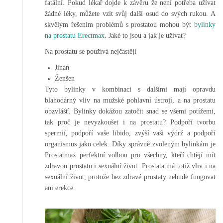
fatální. Pokud lékař dojde k závěru že není potřeba užívat
žádné léky, můžete vzít svůj další osud do svých rukou. A
skvělým řešením problémů s prostatou mohou být
bylinky
na prostatu Erectmax
. Jaké to jsou a jak je užívat?
Na prostatu se používá nejčastěji
Jinan
Ženšen
Tyto bylinky v kombinaci s dalšími mají opravdu
blahodárný vliv na mužské pohlavní ústrojí, a na prostatu
obzvlášť. Bylinky dokážou zatočit snad se všemi potížemi,
tak proč je nevyzkoušet i na prostatu? Podpoří tvorbu
spermií, podpoří vaše libido, zvýší vaši výdrž a podpoří
organismus jako celek. Díky správně zvoleným bylinkám je
Prostatmax perfektní volbou pro všechny, kteří chtějí mít
zdravou prostatu i sexuální život. Prostata má totiž vliv i na
sexuální život, protože bez zdravé prostaty nebude fungovat
ani erekce.