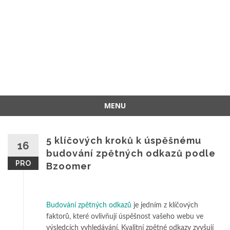
MENU
Přeskočit
na
5 klíčových kroků k úspěšnému
16
obsah
budování zpětných odkazů podle
PRO
Bzoomer
Budování zpětných odkazů
je jedním z klíčových
faktorů, které ovlivňují úspěšnost vašeho webu ve
výsledcích vyhledávání. Kvalitní zpětné odkazy zvyšují