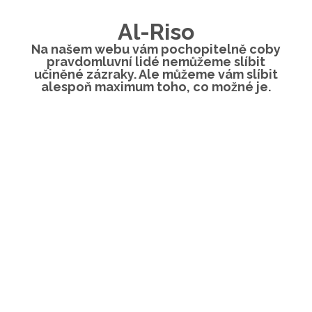
Al-Riso
Na našem webu vám pochopitelně coby
pravdomluvní lidé nemůžeme slíbit
učiněné zázraky. Ale můžeme vám slíbit
alespoň maximum toho, co možné je.